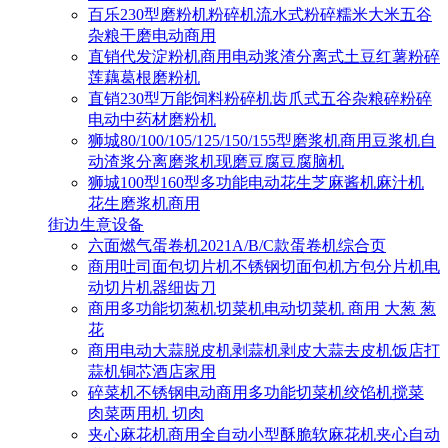
百乐230型磨粉机粉碎机流水式粉碎糯米大米五谷
杂粮干磨电动商用
直销代发淀粉机商用电动浆渣分离式土豆红薯粉碎
莲藕葛根磨粉机
直销230型万能饲料粉碎机齿爪式五谷杂粮碎粉碎
电动中药材磨粉机
狮城80/100/105/125/150/155型磨浆机商用豆浆机自
动渣浆分离磨浆机现磨豆腐豆腐脑机
狮城100型160型多功能电动花生芝麻酱机麻汁机
花生磨浆机商用
街边生意设备
六面燃气蛋卷机2021A/B/C款蛋卷机综合页
商用吐司面包切片机不锈钢切面包机方包分片机电
动切片机器细齿刀
商用多功能切葱机切菜机电动切菜机 商用 大葱 葱
花
商用电动大蒜脱皮机剥蒜机剥皮大蒜去皮机饭店打
蒜机铜芯酒店家用
碎菜机不锈钢电动商用多功能切菜机绞馅机搅菜
肉菜两用机 切肉
夹心麻花机商用全自动小型酥脆软麻花机夹心自动