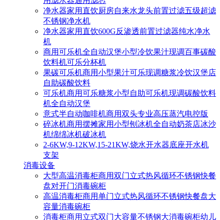
用滤水器通用滤芯
净水器家用直饮厨房自来水龙头前置过滤五级超滤
不锈钢净水机
净水器家用直饮600G反渗透前置过滤器纯水净水
机
商用可乐机全自动汉堡小型冷饮果汁现调百事碳酸
饮料机可乐分杯机
果碳可乐机商用小型果汁可乐现调糖浆冷饮汉堡店
自助碳酸饮料
可乐机商用可乐糖浆小型自助可乐机现调碳酸饮料
机全自动汉堡
意式半自动咖啡机商用双头专业高压蒸汽电控版
碎冰机商用摆摊家用小型刨冰机全自动奶茶店冰沙
机绵绵冰机破冰机
2-6KW,9-12KW,15-21KW,烧水开水器底座开水机
支架
消毒设备
大型高温消毒柜商用双门立式热风循环不锈钢快餐
盘对开门消毒碗柜
高温消毒柜商用单门立式热风循环不锈钢快餐盘大
容量消毒碗柜
消毒柜商用立式双门大容量不锈钢大消毒碗柜幼儿