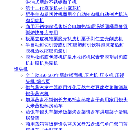
淋油式新款不锈钢撒子机
第十二代麻花机夹心麻花机
肥牛羊肉卷切片机商用全自动刨肉机电动刨片机冻
肉切肉机
商用不锈钢保温售饭台电加热锅暖汤粥圆桶早餐煲
粥炉快餐店专用
板栗去皮机锥栗脱壳扒皮机栗子剥仁去壳削皮机
半自动封切机套膜机PE膜塑封机饮料泡沫箱热封
膜机热收缩膜包装机
膜热收缩膜包装机矿泉水收缩机尿素套膜塑封包膜
机封膜机热缩机
馒头机
全自动350-500年新款揉面机-压片机-压皮机-压馒
头机-综合页
燃气蒸汽发生器商用液化天然气煮豆腐煮浆酿酒蒸
馒头蒸汽机
加厚蒸盘不锈钢长方形托盘蒸箱盘子商用家用馒头
大米蒸柜蒸房蒸车
蒸饭车馒头车架米饭架烤盘架饼盘车烘培架子蛋糕
房货架
商用蒸箱蒸饭柜馒头蒸房36盘72盘燃气单门双门蒸