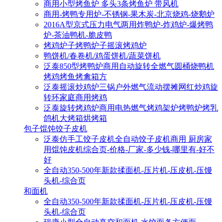
商用小型烤鱼炉 多头3条烤鱼炉 带风机
商用-烤鸭专用炉-不锈钢-果木炭-北京烧鸡-烧鹅炉
2016A型京式压力电气两用炸鸭炉-炸鸡炉-爆烤鸭
炉-茶油鸭机-脆皮鸭
烤鸡炉子烤鸭炉子摇滚烤鸡炉
鸭饼机/春卷机/鸡蛋饼机/蔬菜饼机
泛泰850型烤鸭炉商用自动旋转全燃气圆桶烧鸭机
烤鸡烤鱼烤禽箱方
泛泰摇滚炒鸡炉三锅户外燃气流动摆摊网红炒鸡旋
转环家庭商用烤鸡
泛泰旋转烤鸡炉商用电热燃气烤鸡架炉烤鸭炉烤乳
鸽机大烤箱烘烤箱
包子馄饨饺子皮机
泛泰仿手工饺子皮机全自动饺子皮机商用 厨房家
用馄饨皮机综合页-价格-厂家-多少钱-哪里有-好不
好
全自动350-500年新款揉面机-压片机-压皮机-压馒
头机-综合页
和面机
全自动350-500年新款揉面机-压片机-压皮机-压馒
头机-综合页