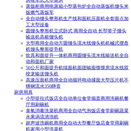
房推车式大型蒸房
蒸饭柜商用电蒸箱小型蒸包炉全自动蒸饭机馒头米
饭燃气蒸饭车
全自动馒头整形机生产线和面机压面机全套面点加
工大型设备
圆馒头整形机立式卧式 商用全自动 长型签子馒头
输送机高桩馒头机
大型商用全自动方圆馒头流水线馒头机机械式摆盘
机馒头整形提升机
炊具和面提升一体机商用圆馒头流水线输送机全自
动和面机厂家
50公斤和面提升机续面机面团输面馍馍房流水线双
绞龙输送馒头机
高速压面机商用全自动循环电动揉面大型压片机不
锈钢流水350静音
厨房用具
小型提拉式饭店全自动单位食堂揭盖商用洗碗机餐
厅用刷碗机
臭氧消毒洗菜机商用全自动气泡饭店食堂刷碗蔬菜
水果涡流清洗机
超声波洗碗机商用全自动大型餐厅饭店食堂用刷碗
机家用小型洗菜机