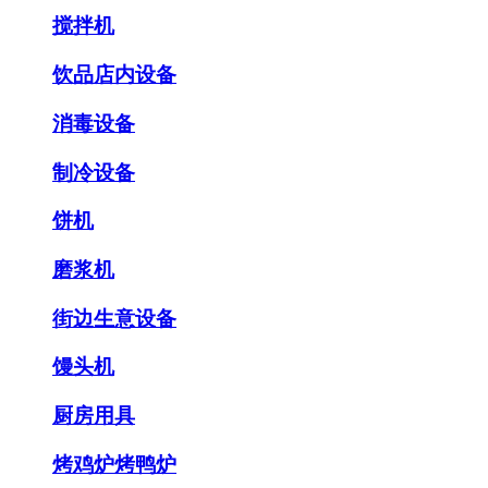
搅拌机
饮品店内设备
消毒设备
制冷设备
饼机
磨浆机
街边生意设备
馒头机
厨房用具
烤鸡炉烤鸭炉