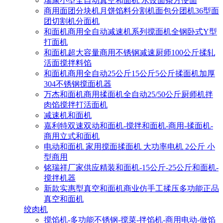
瑞康小型全自动真空和面机 水饺面条方便面
商用面团分块机月饼馅料分割机面包分团机36型面
团切割机分面机
和面机商用全自动减速机系列搅面机全钢卧式Y型
打面机
和面机超大容量商用不锈钢减速厨师100公斤揉轧
活面搅拌料馅
和面机商用全自动25公斤15公斤5公斤揉面机加厚
304不锈钢搅面机器
万杰和面机商用揉面机全自动25/50公斤厨师机拌
肉馅搅拌打活面机
减速机和面机
嘉利特双速双动和面机-搅拌和面机-商用-揉面机-
商用立式和面机
电动和面机 家用搅面揉面机 大功率电机 2公斤 小
型商用
铭瑞祥厂家供应精装和面机-15公斤-25公斤和面机-
搅拌机器
新款实惠型真空和面机商业仿手工揉压多功能正品
真空和面机
绞肉机
搅馅机-多功能不锈钢-搅菜-拌馅机-商用电动-做馅