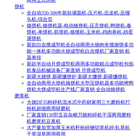
商用立式冰柜
饼机
全自动350-500年新款揉面机-压片机-压皮机-压馒
头机-综合页
烙饼机-烙饼机器-电动烙饼机-压舌饼机-鸭饼机-春
饼机-单饼机-筋饼机-烙馍机-玉米机-鸡肉卷机-鸡蛋
灌饼机
新款白吉馍成型机全自动商用火烧肉夹馍烧饼多功
能一体机多功能火烧成型机白吉馍机厂家直销 机
器单排
新款半自动月饼成型机商用多功能糕点成型机包馅
机食品机械设备厂家直销 月饼成型机
新疆大烧饼,新疆馕饼炉,新疆大馕饼,新疆馕饼机
全自动商用大饼机烙饼机大型压饼机器多功能烤鸭
饼机大饼成型机生产线厂家直销 全自动烙饼机
磨浆机
大德DF35粉碎机流水式中药材家用三七磨粉机打
粉机超细商用研磨机
厂家直销150型五谷杂粮万能粉碎机干湿两用磨粉
机磨浆机豆浆机
大产量加宽加厚玉米秸秆粉碎铡切草机碎/轧草机
干草湿草两用商用