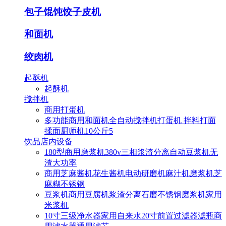
包子馄饨饺子皮机
和面机
绞肉机
起酥机
起酥机
搅拌机
商用打蛋机
多功能商用和面机全自动搅拌机打蛋机 拌料打面
揉面厨师机10公斤5
饮品店内设备
180型商用磨浆机380v三相浆渣分离自动豆浆机无
渣大功率
商用芝麻酱机花生酱机电动研磨机麻汁机磨浆机芝
麻糊不锈钢
豆浆机商用豆腐机浆渣分离石磨不锈钢磨浆机家用
米浆机
10寸三级净水器家用自来水20寸前置过滤器滤瓶商