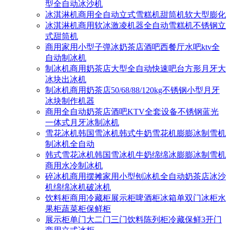
型全自动冰沙机
冰淇淋机商用全自动立式雪糕机甜筒机软大型膨化
冰淇淋机商用软冰激凌机器全自动雪糕机不锈钢立
式甜筒机
商用家用小型子弹冰奶茶店酒吧西餐厅水吧ktv全
自动制冰机
制冰机商用奶茶店大型全自动快速吧台方形月牙大
冰块出冰机
制冰机商用奶茶店50/68/88/120kg不锈钢小型月牙
冰块制作机器
商用全自动奶茶店酒吧KTV全套设备不锈钢蓝光
一体式月牙冰制冰机
雪花冰机韩国雪冰机韩式牛奶雪花机膨膨冰制雪机
制冰机全自动
韩式雪花冰机韩国雪冰机牛奶绵绵冰膨膨冰制雪机
商用水冷制冰机
碎冰机商用摆摊家用小型刨冰机全自动奶茶店冰沙
机绵绵冰机破冰机
饮料柜商用冷藏柜展示柜啤酒柜冰箱单双门冰柜水
果柜蔬菜柜保鲜柜
展示柜单门大二门三门饮料陈列柜冷藏保鲜3开门